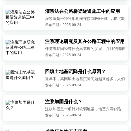
灌浆法在公路桥梁隧道施工中的应用
灌浆法是一种利用机械连接或吸附作用，将混凝
发布日期：2025-09-24
土浆液或其他浆料喷入构件空隙中，填充和提高
构件强度的施工技术。灌浆法具有以下优势：
注浆理论研究及其在公路工程中的应用
伴随着我国经济社会高速度的发展，并且伴随着
发布日期：2025-09-24
一系列交通类道路相关项目宏伟规划的进一步提
出并实施。我国公路建设即将迎来新的黄金发展
时期。在今后一段时期内，伴随着公...
回填土地基沉降是什么原因？
近年来，高回填土地基沉降问题越来越多，人们
发布日期：2025-09-24
的生命财产安全受到了严重威胁，如何科学高效
地完成地基加固显的尤为重要。本文从建筑物的
地质环境条件、地下水情况来具体分...
注浆加固是什么？
注浆加固是一项针对软弱地基，地基穴洞缺陷，
发布日期：2025-09-24
地基沉降，纠正建筑物和建筑物偏斜的地基加固
技术。地基存在某些缺陷而造成地基下均匀沉
降，对上部结构的结构安全性构成了严...