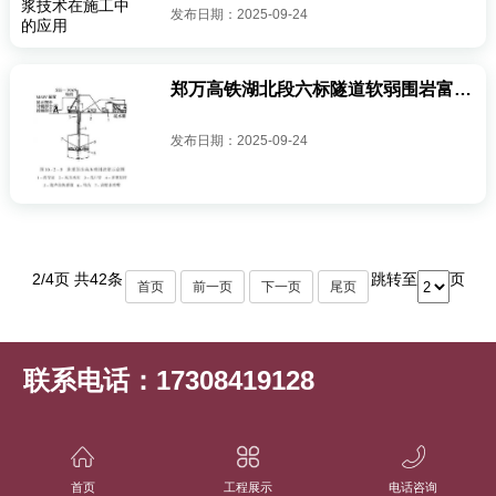
发布日期：2025-09-24
郑万高铁湖北段六标隧道软弱围岩富水段高压注浆施工工艺
发布日期：2025-09-24
2/4页 共42条
跳转至
页
首页
前一页
下一页
尾页
联系电话：17308419128
邮箱：1277345549@qq.com
地址：长沙市中意一路506号红星美凯龙家居生活广场A栋50388
首页
工程展示
电话咨询